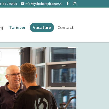
0184 745906
info@fysiotherapiebeter.nl
ij
Tarieven
Vacature
Contact